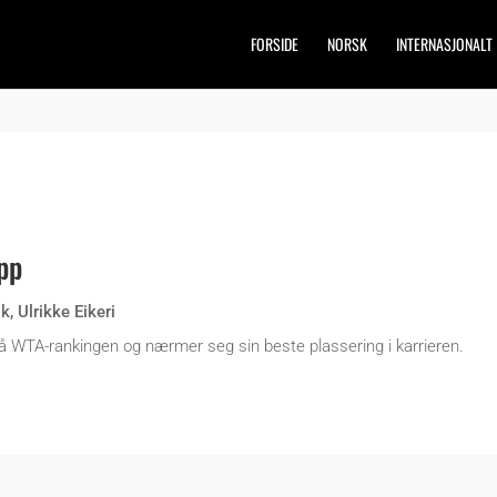
FORSIDE
NORSK
INTERNASJONALT
pp
sk
,
Ulrikke Eikeri
 på WTA-rankingen og nærmer seg sin beste plassering i karrieren.