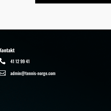
Kontakt

41 12 99 41

admin@tennis-norge.com