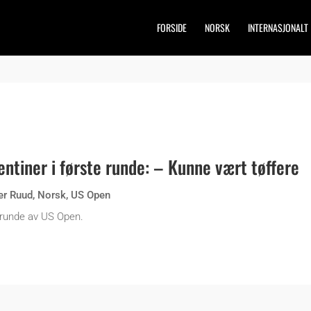
FORSIDE
NORSK
INTERNASJONALT
ntiner i første runde: – Kunne vært tøffere
er Ruud
,
Norsk
,
US Open
 runde av US Open.