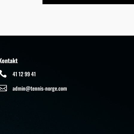
Kontakt

41 12 99 41

admin@tennis-norge.com