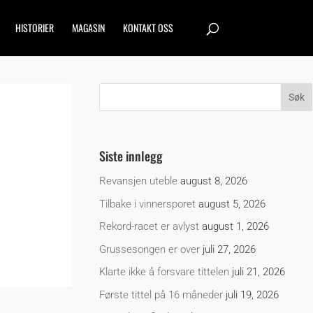
HISTORIER
MAGASIN
KONTAKT OSS
Siste innlegg
Revansjen uteble
august 8, 2026
Tilbake i vinnersporet
august 5, 2026
Rekord-racet er avlyst
august 1, 2026
Grussesongen er over
juli 27, 2026
Klarte ikke å forsvare tittelen
juli 21, 2026
Første tittel på 16 måneder
juli 19, 2026