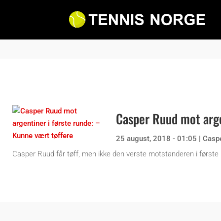
Casper Ruud mot arge
25 august, 2018 - 01:05
|
Casp
Casper Ruud får tøff, men ikke den verste motstanderen i første