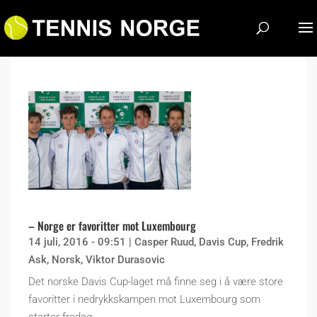
– Norge er favoritter mot Luxembourg
14 juli, 2016 - 09:51
|
Casper Ruud
,
Davis Cup
,
Fredrik
Ask
,
Norsk
,
Viktor Durasovic
Det norske Davis Cup-laget må finne seg i å være store
favoritter i nedrykkskampen mot Luxembourg som
starter fredag.