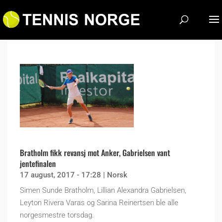
Bratholm fikk revansj mot Anker, Gabrielsen vant
jentefinalen
17 august, 2017 - 17:28
|
Norsk
Simen Sunde Bratholm, Lillian Alexandra Gabrielsen,
Leyton Rivera Varas og Sarina Reinertsen ble alle
norgesmestre torsdag.