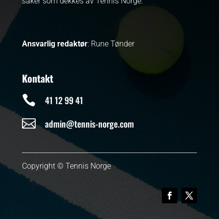
saker som dekkes av Tennis Norge.
Ansvarlig redaktør
: Rune Tønder
Kontakt

41 12 99 41

admin@tennis-norge.com
Copyright © Tennis Norge