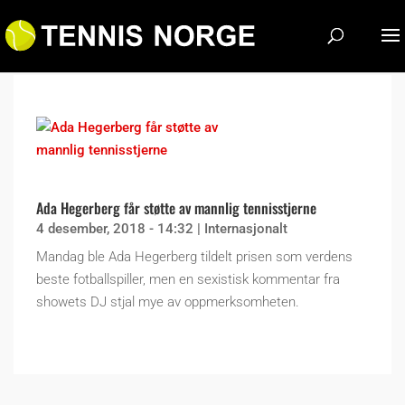
Ada Hegerberg får støtte av mannlig tennisstjerne
4 desember, 2018 - 14:32
|
Internasjonalt
Mandag ble Ada Hegerberg tildelt prisen som verdens
beste fotballspiller, men en sexistisk kommentar fra
showets DJ stjal mye av oppmerksomheten.