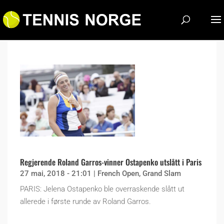
Regjerende Roland Garros-vinner Ostapenko utslått i Paris
27 mai, 2018 - 21:01
|
French Open
,
Grand Slam
PARIS: Jelena Ostapenko ble overraskende slått ut
allerede i første runde av Roland Garros.