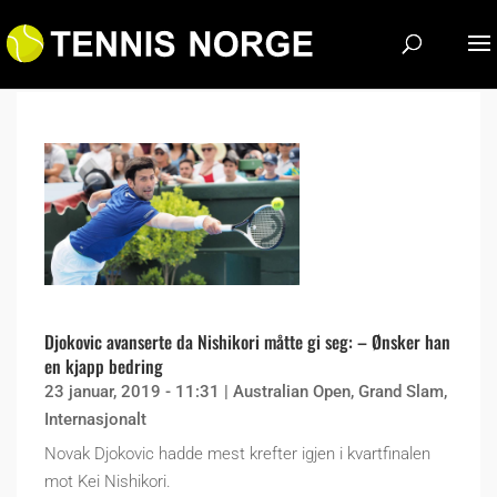
Djokovic avanserte da Nishikori måtte gi seg: – Ønsker han
en kjapp bedring
23 januar, 2019 - 11:31
|
Australian Open
,
Grand Slam
,
Internasjonalt
Novak Djokovic hadde mest krefter igjen i kvartfinalen
mot Kei Nishikori.