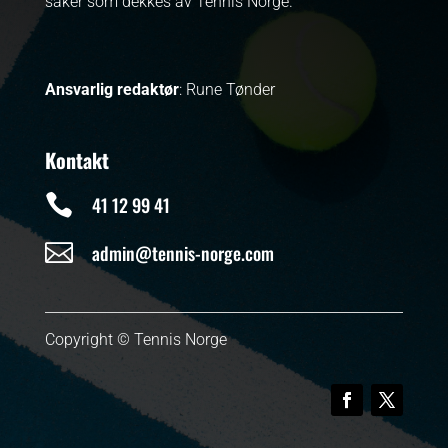
saker som dekkes av Tennis Norge.
Ansvarlig redaktør
: Rune Tønder
Kontakt

41 12 99 41

admin@tennis-norge.com
Copyright © Tennis Norge