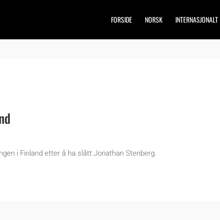
FORSIDE
NORSK
INTERNASJONALT
and
ngen i Finland etter å ha slått Jonathan Stenberg.