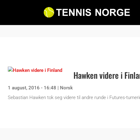
Hawken videre i Finl
1 august, 2016 - 16:48
|
Norsk
Sebastian Hawken tok seg videre til andre runde i Futures-turneri