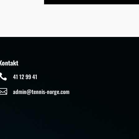
Kontakt

41 12 99 41

admin@tennis-norge.com