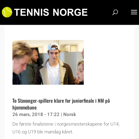
To Stavanger-spillere klare for juniorfinale i NM på
hjemmebane
26 mars, 2018 - 17:22
|
Norsk
De første finalistene i norgesmesterskapene for U14,
U16 og U19 ble mandag kåret.