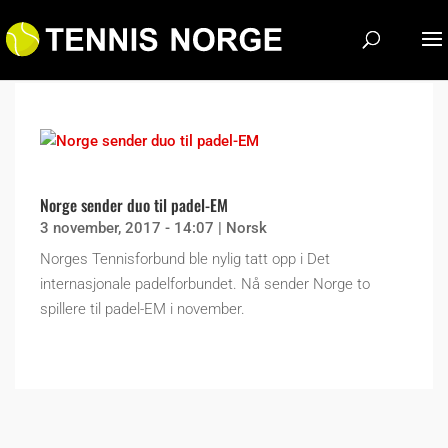
Norge sender duo til padel-EM
3 november, 2017 - 14:07
|
Norsk
Norges Tennisforbund ble nylig tatt opp i Det
internasjonale padelforbundet. Nå sender Norge to
spillere til padel-EM i november.