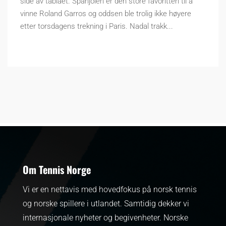
side av tablået. Spanjolen er den store favoritten til å
vinne Roland Garros og oddsen ble trolig ikke høyere
etter torsdagens trekning i Paris. Nadal trakk...
Om Tennis Norge
Vi er en nettavis med hovedfokus på norsk tennis
og norske spillere i utlandet. Samtidig dekker vi
internasjonale nyheter og begivenheter.
Norske