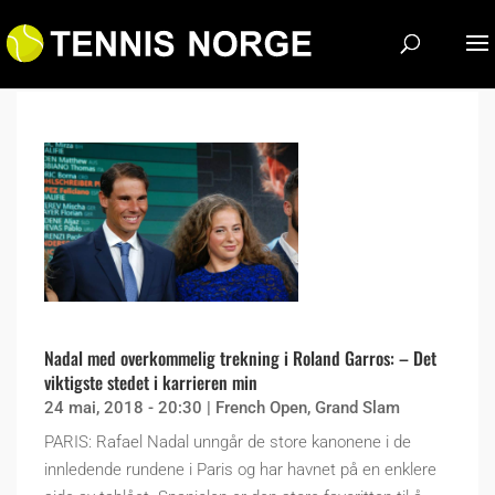
Nadal med overkommelig trekning i Roland Garros: – Det
viktigste stedet i karrieren min
24 mai, 2018 - 20:30
|
French Open
,
Grand Slam
PARIS: Rafael Nadal unngår de store kanonene i de
innledende rundene i Paris og har havnet på en enklere