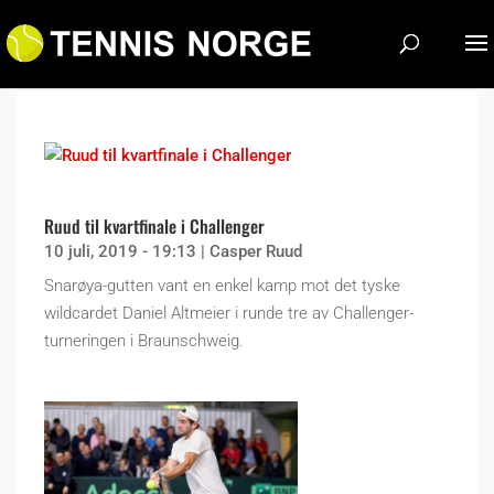
Ruud til kvartfinale i Challenger
10 juli, 2019 - 19:13
|
Casper Ruud
Snarøya-gutten vant en enkel kamp mot det tyske
wildcardet Daniel Altmeier i runde tre av Challenger-
turneringen i Braunschweig.