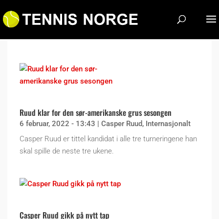
Ruud klar for den sør-amerikanske grus sesongen
6 februar, 2022 - 13:43
|
Casper Ruud
,
Internasjonalt
Casper Ruud er tittel kandidat i alle tre turneringene han
skal spille de neste tre ukene.
Casper Ruud gikk på nytt tap