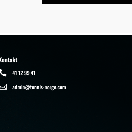
Kontakt

41 12 99 41

admin@tennis-norge.com