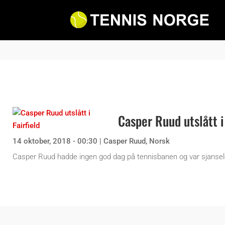
Casper Ruud utslått i 
14 oktober, 2018 - 00:30
|
Casper Ruud
,
Norsk
Casper Ruud hadde ingen god dag på tennisbanen og var sjanseløs