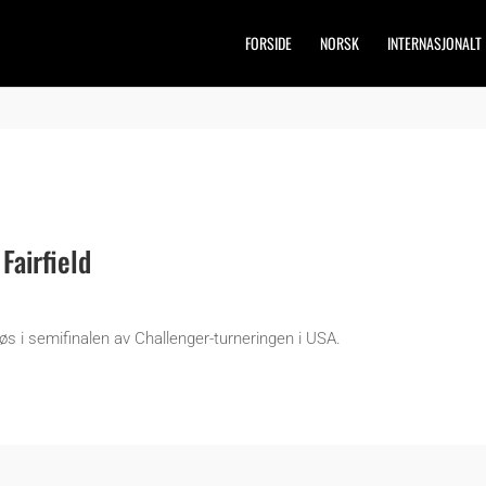
FORSIDE
NORSK
INTERNASJONALT
Fairfield
 i semifinalen av Challenger-turneringen i USA.