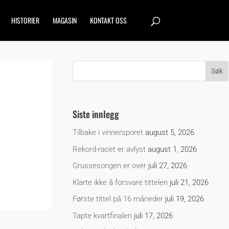
HISTORIER
MAGASIN
KONTAKT OSS
Siste innlegg
Tilbake i vinnersporet
august 5, 2026
Rekord-racet er avlyst
august 1, 2026
Grussesongen er over
juli 27, 2026
Klarte ikke å forsvare tittelen
juli 21, 2026
Første tittel på 16 måneder
juli 19, 2026
Tapte kvartfinalen
juli 17, 2026