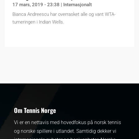
17 mars, 2019 - 23:38
|
Internasjonalt
Bianca Andreescu har overrasket alle og vant WTA-
turneringen i Indian Wells.
Om Tennis Norge
Vi er en nettavis med hovedfokus på norsk tennis
og norske spillere i utlandet. Samtidig dekker vi