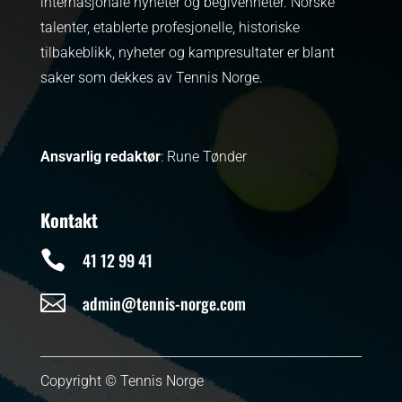
internasjonale nyheter og begivenheter.
Norske
talenter, etablerte profesjonelle, historiske
tilbakeblikk, nyheter og kampresultater er blant
saker som dekkes av Tennis Norge.
Ansvarlig redaktør
: Rune Tønder
Kontakt

41 12 99 41

admin@tennis-norge.com
Copyright © Tennis Norge