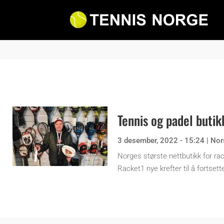
Tennis og padel butik
3 desember, 2022 - 15:24
|
Nor
Norges største nettbutikk for ra
Racket1 nye krefter til å fortsett