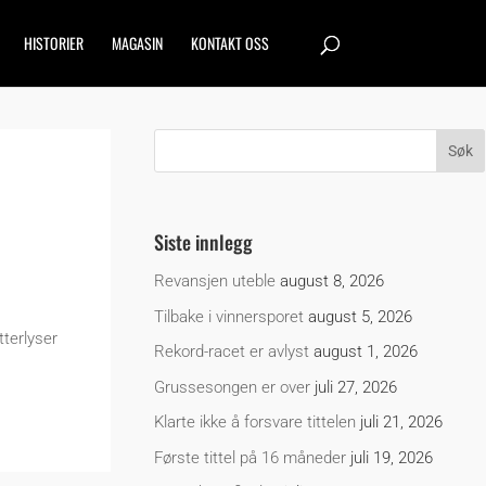
HISTORIER
MAGASIN
KONTAKT OSS
Siste innlegg
Revansjen uteble
august 8, 2026
Tilbake i vinnersporet
august 5, 2026
tterlyser
Rekord-racet er avlyst
august 1, 2026
Grussesongen er over
juli 27, 2026
Klarte ikke å forsvare tittelen
juli 21, 2026
Første tittel på 16 måneder
juli 19, 2026