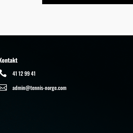
Kontakt

41 12 99 41

admin@tennis-norge.com