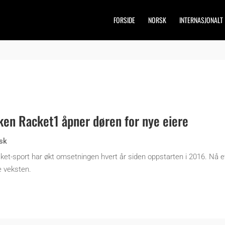
FORSIDE
NORSK
INTERNASJONALT
ken Racket1 åpner døren for nye eiere
sk
cket-sport har økt omsetningen hvert år siden oppstarten i 2016. Nå e
e veksten.