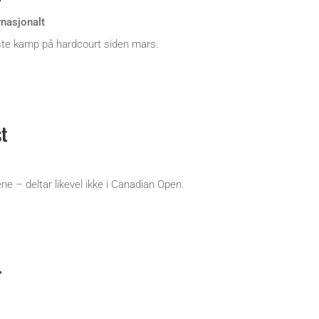
rnasjonalt
ste kamp på hardcourt siden mars.
st
ne – deltar likevel ikke i Canadian Open.
r