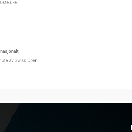
siste uke.
rnasjonalt
 ute av Swiss Open.