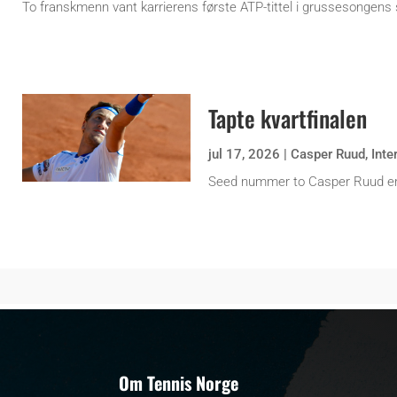
To franskmenn vant karrierens første ATP-tittel i grussesongens 
Tapte kvartfinalen
jul 17, 2026
|
Casper Ruud
,
Inte
Seed nummer to Casper Ruud er
Om Tennis Norge