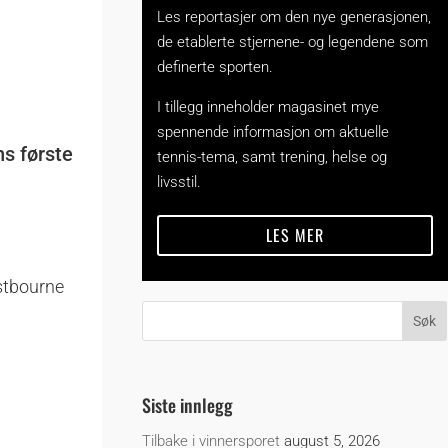
Les reportasjer om den nye generasjonen,
de etablerte stjernene- og legendene som
definerte sporten.
I tillegg inneholder magasinet mye
spennende informasjon om aktuelle
ns første
tennis-tema, samt trening, helse og
livsstil.
LES MER
astbourne
Siste innlegg
Tilbake i vinnersporet
august 5, 2026