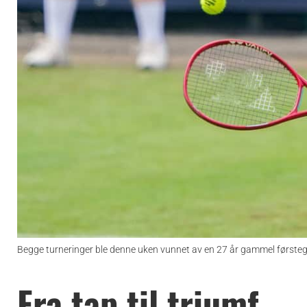
Begge turneringer ble denne uken vunnet av en 27 år gammel førsteg
Fra tap til triumf