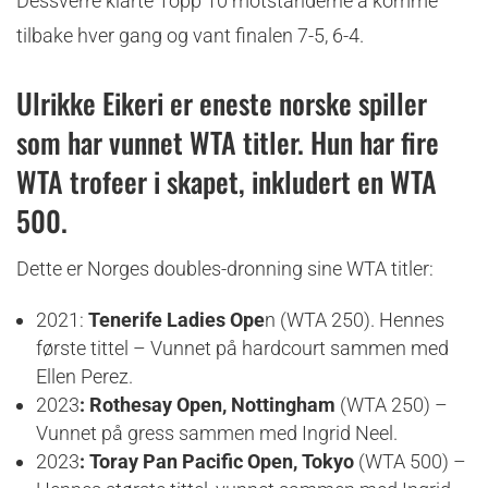
Dessverre klarte Topp 10 motstanderne å komme
tilbake hver gang og vant finalen 7-5, 6-4.
Ulrikke Eikeri er eneste norske spiller
som har vunnet WTA titler. Hun har fire
WTA trofeer i skapet, inkludert en WTA
500.
Dette er Norges doubles-dronning sine WTA titler:
2021:
Tenerife Ladies Ope
n (WTA 250). Hennes
første tittel – Vunnet på hardcourt sammen med
Ellen Perez.
2023
: Rothesay Open, Nottingham
(WTA 250) –
Vunnet på gress sammen med Ingrid Neel.
2023
: Toray Pan Pacific Open, Tokyo
(WTA 500) –