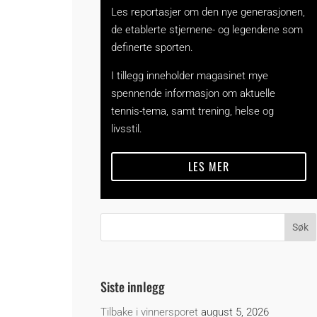
Les reportasjer om den nye generasjonen,
de etablerte stjernene- og legendene som
definerte sporten.
I tillegg inneholder magasinet mye
spennende informasjon om aktuelle
tennis-tema, samt trening, helse og
livsstil.
LES MER
Siste innlegg
Tilbake i vinnersporet
august 5, 2026