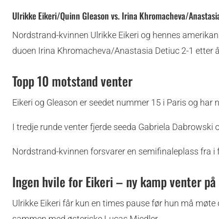
Ulrikke Eikeri/Quinn Gleason vs. Irina Khromacheva/Anastasia 
Nordstrand-kvinnen Ulrikke Eikeri og hennes amerikan
duoen Irina Khromacheva/Anastasia Detiuc 2-1 etter å h
Topp 10 motstand venter
Eikeri og Gleason er seedet nummer 15 i Paris og har 
I tredje runde venter fjerde seeda Gabriela Dabrowski o
Nordstrand-kvinnen forsvarer en semifinaleplass fra i f
Ingen hvile for Eikeri – ny kamp venter p
Ulrikke Eikeri får kun en times pause før hun må møte 
sammen med østeriske Lucas Miedler.