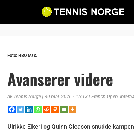
Foto: HBO Max.
Avanserer videre
av
Tennis Norge
|
30 mai, 2026 - 15:13
|
French Open
,
Intern
Ulrikke Eikeri og Quinn Gleason snudde kampen fra