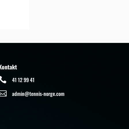
Kontakt

41 12 99 41

admin@tennis-norge.com