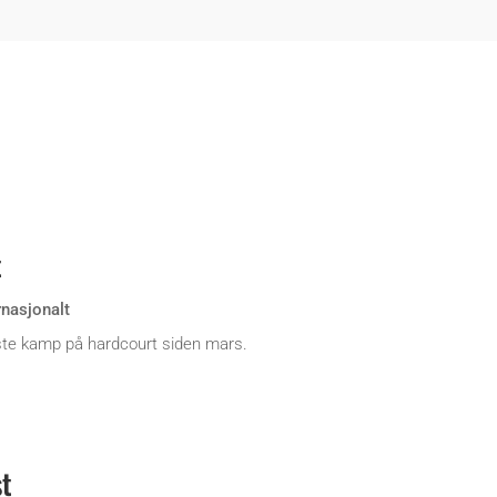
t
rnasjonalt
ste kamp på hardcourt siden mars.
st