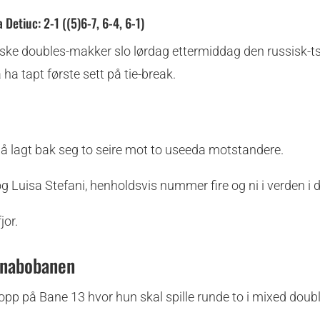
Detiuc: 2-1 ((5)6-7, 6-4, 6-1)
ske doubles-makker slo lørdag ettermiddag den russisk-ts
a tapt første sett på tie-break.
nå lagt bak seg to seire mot to useeda motstandere.
g Luisa Stefani, henholdsvis nummer fire og ni i verden i 
jor.
å nabobanen
opp på Bane 13 hvor hun skal spille runde to i mixed doub