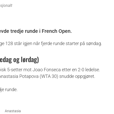
asjonalt
vde tredje runde i French Open.
ige 128 står igjen når fjerde runde starter på søndag.
redag og lørdag)
isk 5-setter mot Joao Fonseca etter en 2-0 ledelse.
 Anastasia Potapova (WTA 30) snudde oppgjøret.
dje runde.
Anastasia