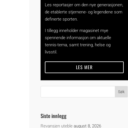
Les reportasjer om den nye generasjonen,
de etablerte stjernene- og legendene som
definerte sporten.
I tillegg inneholder magasinet mye
spennende informasjon om aktuelle
tennis-tema, samt trening, helse og
livsstil.
LES MER
Siste innlegg
Revansjen uteble
august 8, 2026