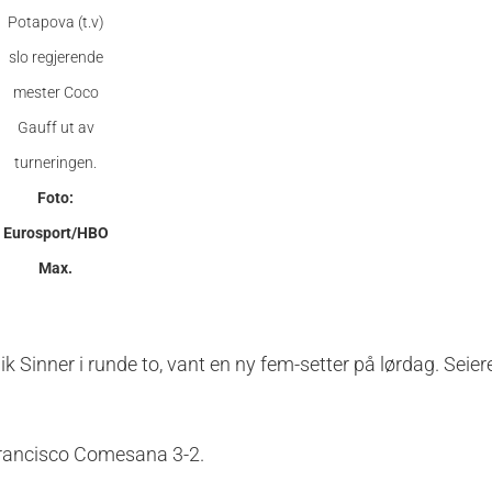
Potapova (t.v)
slo regjerende
mester Coco
Gauff ut av
turneringen.
Foto:
Eurosport/HBO
Max.
Sinner i runde to, vant en ny fem-setter på lørdag. Seier
 Francisco Comesana 3-2.