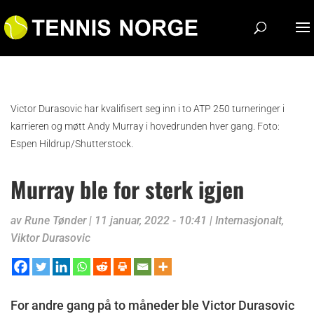
Victor Durasovic har kvalifisert seg inn i to ATP 250 turneringer i
karrieren og møtt Andy Murray i hovedrunden hver gang. Foto:
Espen Hildrup/Shutterstock.
Murray ble for sterk igjen
av
Rune Tønder
|
11 januar, 2022 - 10:41
|
Internasjonalt
,
Viktor Durasovic
For andre gang på to måneder ble Victor Durasovic