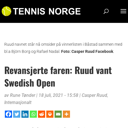
Ruud navnet står nå omsider på vinnerlisten i Båstad sammen med
bl.a Björn Borg og Rafael Nadal.
Foto: Casper Ruud Facebook
.
Revansjerte faren: Ruud vant
Swedish Open
av
Rune Tønder
|
18 juli, 2021 - 15:58
|
Casper Ruud
,
Internasjonalt