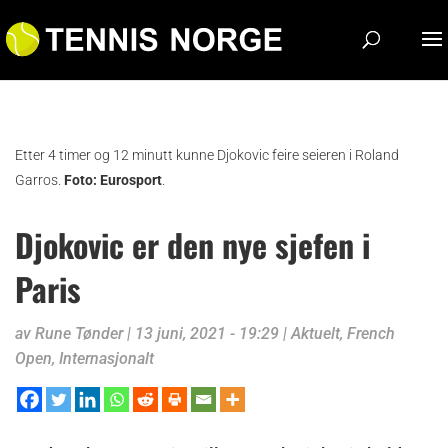
Etter 4 timer og 12 minutt kunne Djokovic feire seieren i Roland
Garros.
Foto: Eurosport
.
Djokovic er den nye sjefen i
Paris
av
Rune Tønder
|
13 juni, 2021 - 19:29
|
Aktuelt
,
French
Open
,
Internasjonalt