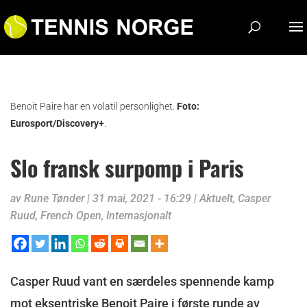
Benoit Paire har en volatil personlighet.
Foto:
Eurosport/Discovery+
.
Slo fransk surpomp i Paris
av
Rune Tønder
|
31 mai, 2021 - 16:29
|
Aktuelt
,
Casper
Ruud
,
French Open
,
Internasjonalt
Casper Ruud vant en særdeles spennende kamp
mot eksentriske Benoit Paire i første runde av