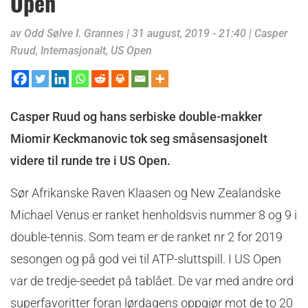
Open
av
Odd Sølve I. Grannes
|
31 august, 2019 - 21:40
|
Casper
Ruud
,
Internasjonalt
,
US Open
Casper Ruud og hans serbiske double-makker
Miomir Keckmanovic tok seg småsensasjonelt
videre til runde tre i US Open.
Sør Afrikanske Raven Klaasen og New Zealandske
Michael Venus er ranket henholdsvis nummer 8 og 9 i
double-tennis. Som team er de ranket nr 2 for 2019
sesongen og på god vei til ATP-sluttspill. I US Open
var de tredje-seedet på tablået. De var med andre ord
superfavoritter foran lørdagens oppgjør mot de to 20