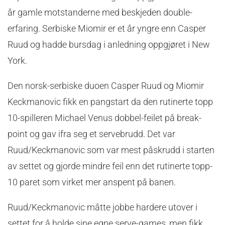
år gamle motstanderne med beskjeden double-
erfaring. Serbiske Miomir er et år yngre enn Casper
Ruud og hadde bursdag i anledning oppgjøret i New
York.
Den norsk-serbiske duoen Casper Ruud og Miomir
Keckmanovic fikk en pangstart da den rutinerte topp
10-spilleren Michael Venus dobbel-feilet på break-
point og gav ifra seg et servebrudd. Det var
Ruud/Keckmanovic som var mest påskrudd i starten
av settet og gjorde mindre feil enn det rutinerte topp-
10 paret som virket mer anspent på banen.
Ruud/Keckmanovic måtte jobbe hardere utover i
settet for å holde sine egne serve-games, men fikk