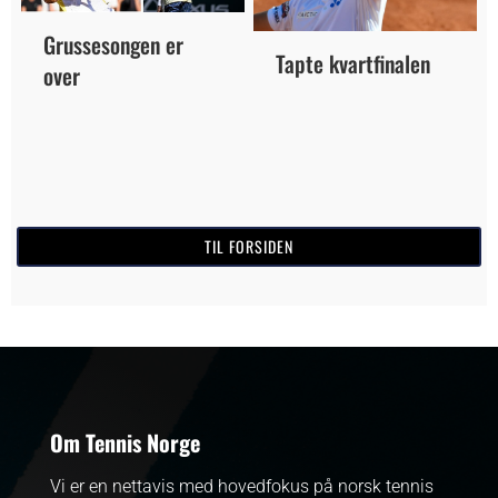
Grussesongen er
Tapte kvartfinalen
over
TIL FORSIDEN
Om Tennis Norge
Vi er en nettavis med hovedfokus på norsk tennis