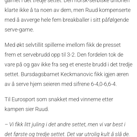
gamet i det tredje settet. Den norsk-serbiske unionen
klarte ikke å ta noen av dem, men Ruud kompenserte
med å avverge hele fem breakballer i sitt påfølgende
serve-game.
Med økt selvtillit spillerne imellom fikk de presset
frem et servebrudd opp til 3-2. Den fordelen tok de
vare på og gav ikke fra seg et eneste brudd i det tredje
settet. Bursdagsbarnet Keckmanovic fikk igjen æren
av å serve hjem seieren med sifrene 6-4,0-6,6-4.
Til Eurosport som snakket med vinnerne etter
kampen sier Ruud.
– Vi fikk litt juling i det andre settet, men vi var best i
det første og tredje settet. Det var utrolig kult å slå de.