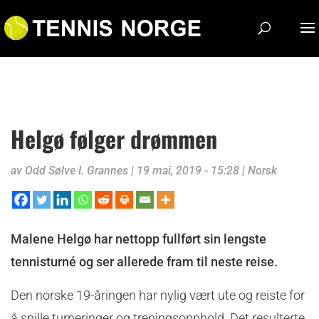
Helgø følger drømmen
av
Odd Sølve I. Grannes
|
19 mai, 2019 - 15:28
|
Norsk
Malene Helgø har nettopp fullført sin lengste
tennisturné og ser allerede fram til neste reise.
Den norske 19-åringen har nylig vært ute og reiste for
å spille turneringer og treningsopphold. Det resulterte