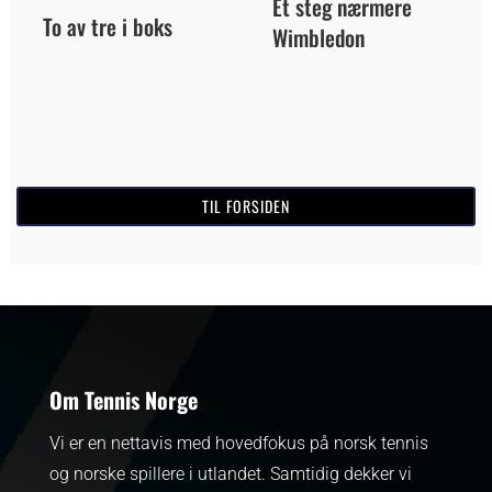
Et steg nærmere
To av tre i boks
Wimbledon
TIL FORSIDEN
Om Tennis Norge
Vi er en nettavis med hovedfokus på norsk tennis
og norske spillere i utlandet. Samtidig dekker vi