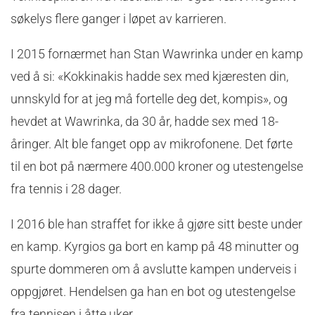
søkelys flere ganger i løpet av karrieren.
I 2015 fornærmet han Stan Wawrinka under en kamp
ved å si: «Kokkinakis hadde sex med kjæresten din,
unnskyld for at jeg må fortelle deg det, kompis», og
hevdet at Wawrinka, da 30 år, hadde sex med 18-
åringer. Alt ble fanget opp av mikrofonene. Det førte
til en bot på nærmere 400.000 kroner og utestengelse
fra tennis i 28 dager.
I 2016 ble han straffet for ikke å gjøre sitt beste under
en kamp. Kyrgios ga bort en kamp på 48 minutter og
spurte dommeren om å avslutte kampen underveis i
oppgjøret. Hendelsen ga han en bot og utestengelse
fra tennisen i åtte uker.