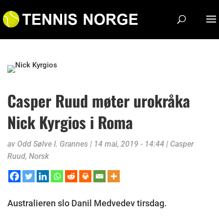
Casper Ruud møter urokråka
Nick Kyrgios i Roma
av
Odd Sølve I. Grannes
|
14 mai, 2019 - 14:44
|
Casper
Ruud
,
Norsk
Australieren slo Danil Medvedev tirsdag.