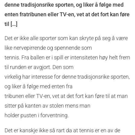
denne tradisjonsrike sporten, og liker å følge med
enten fratribunen eller TV-en, vet at det fort kan føre
til […]
Det er ikke alle sporter som kan skryte på seg å være
like nervepirrende og spennende som
tennis. Fra ballen er i spill er intensiteten høy helt frem
til runden er avgjort. Den som
virkelig har interesse for denne tradisjonsrike sporten,
og liker å følge med enten fra
tribunen eller TV-en, vet at det fort kan føre til at man
sitter på kanten av stolen mens man
holder pusten i forventning.
Det er kanskje ikke så rart da at tennis er en av de