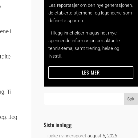
Les reportasjer om den nye generasjonen,
v
de etablerte stjernene- og legendene som
definerte sporten.
ene i
I tillegg inneholder magasinet mye
spennende informasjon om aktuelle
tennis-tema, samt trening, helse og
livsstil.
talte
LES MER
g. Til
meg. Jeg
Siste innlegg
Tilbake i vinnersporet
august 5, 2026