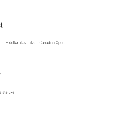
st
ne – deltar likevel ikke i Canadian Open.
r
siste uke.