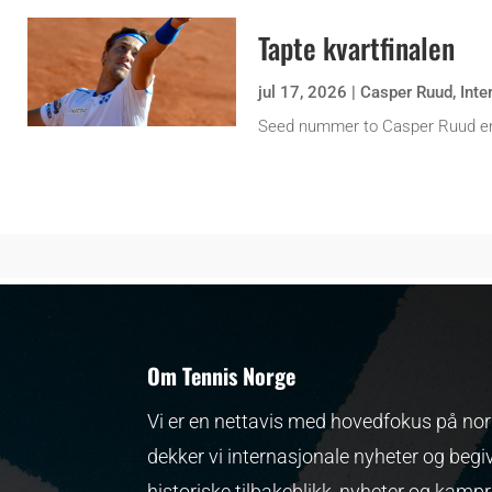
Tapte kvartfinalen
jul 17, 2026
|
Casper Ruud
,
Inte
Seed nummer to Casper Ruud er
Om Tennis Norge
Vi er en nettavis med hovedfokus på nors
dekker vi internasjonale nyheter og begi
historiske tilbakeblikk, nyheter og kamp