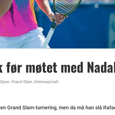
sk før møtet med Nada
 Open
,
Grand Slam
,
Internasjonalt
e i en Grand Slam-turnering, men da må han slå Rafa