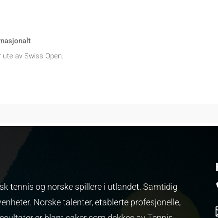
rnasjonalt
 ute av Swiss Open.
k tennis og norske spillere i utlandet. Samtidig
venheter.
Norske talenter, etablerte profesjonelle,
resultater er blant saker som dekkes av Tennis