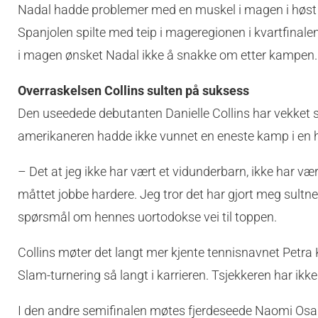
Nadal hadde problemer med en muskel i magen i høst o
Spanjolen spilte med teip i mageregionen i kvartfin
i magen ønsket Nadal ikke å snakke om etter kampen.
Overraskelsen Collins sulten på suksess
Den useedede debutanten Danielle Collins har vekket st
amerikaneren hadde ikke vunnet en eneste kamp i en h
– Det at jeg ikke har vært et vidunderbarn, ikke har væ
måttet jobbe hardere. Jeg tror det har gjort meg sultner
spørsmål om hennes uortodokse vei til toppen.
Collins møter det langt mer kjente tennisnavnet Petr
Slam-turnering så langt i karrieren. Tsjekkeren har ikke
I den andre semifinalen møtes fjerdeseede Naomi Osa