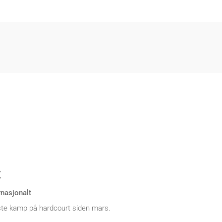
t
rnasjonalt
ste kamp på hardcourt siden mars.