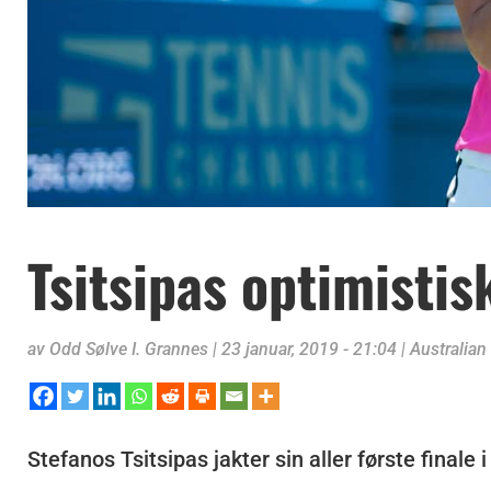
Tsitsipas optimisti
av
Odd Sølve I. Grannes
|
23 januar, 2019 - 21:04
|
Australian
Stefanos Tsitsipas jakter sin aller første final