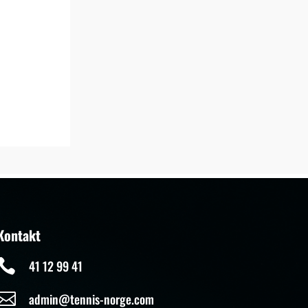
Kontakt

41 12 99 41

admin@tennis-norge.com