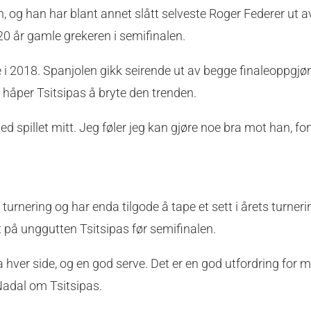
, og han har blant annet slått selveste Roger Federer ut a
20 år gamle grekeren i semifinalen.
e i 2018. Spanjolen gikk seirende ut av begge finaleoppgjør
 håper Tsitsipas å bryte den trenden.
d spillet mitt. Jeg føler jeg kan gjøre noe bra mot han, for
rnering og har enda tilgode å tape et sett i årets turnerin
tt på unggutten Tsitsipas før semifinalen.
 hver side, og en god serve. Det er en god utfordring for 
 Nadal om Tsitsipas.