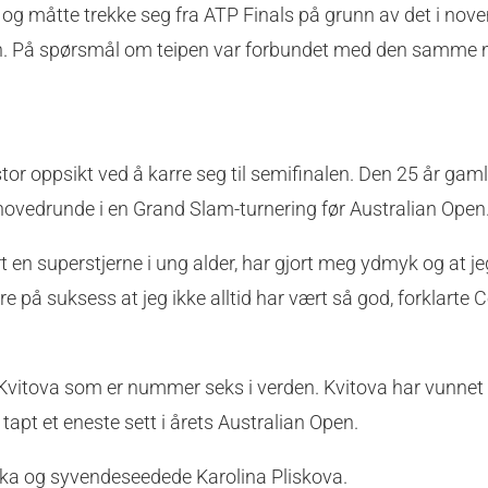
g måtte trekke seg fra ATP Finals på grunn av det i nov
alen. På spørsmål om teipen var forbundet med den samme
or oppsikt ved å karre seg til semifinalen. Den 25 år gam
ovedrunde i en Grand Slam-turnering før Australian Open
rt en superstjerne i ung alder, har gjort meg ydmyk og at je
e på suksess at jeg ikke alltid har vært så god, forklarte C
a Kvitova som er nummer seks i verden. Kvitova har vunnet
 tapt et eneste sett i årets Australian Open.
ka og syvendeseedede Karolina Pliskova.