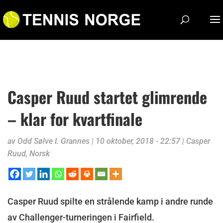
Casper Ruud startet glimrende
– klar for kvartfinale
av
Odd Sølve I. Grannes
|
10 oktober, 2018 - 22:57
|
Casper
Ruud
,
Norsk
Casper Ruud spilte en strålende kamp i andre runde
av Challenger-turneringen i Fairfield.