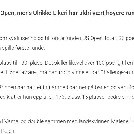
pen, mens Ulrikke Eikeri har aldri vært høyere ran
 kvalifisering og til første runde i US Open, totalt 35 po
 spille første runde.
ss til 130.-plass. Det skiller likevel over 100 poeng til en
t i løpet av året, må han trolig vinne et par Challenger-tur
åringen har hatt et fint år med partner på banen og vant for
ed klatrer hun opp til en 173.-plass, 15 plasser bedre enn 
ngen i Varna, og double sammen med landskvinnen Malene H
 Polen.