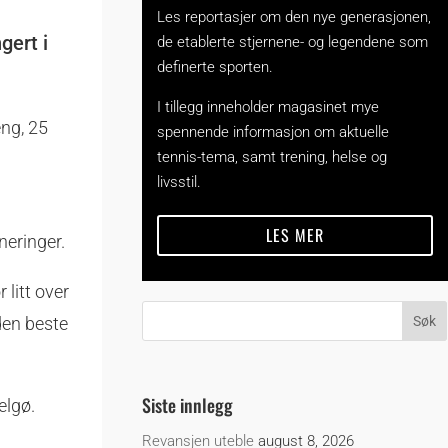
Les reportasjer om den nye generasjonen,
gert i
de etablerte stjernene- og legendene som
definerte sporten.
I tillegg inneholder magasinet mye
eng, 25
spennende informasjon om aktuelle
tennis-tema, samt trening, helse og
livsstil.
LES MER
neringer.
 litt over
den beste
Siste innlegg
elgø.
Revansjen uteble
august 8, 2026