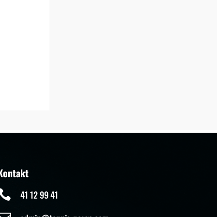
Kontakt

41 12 99 41