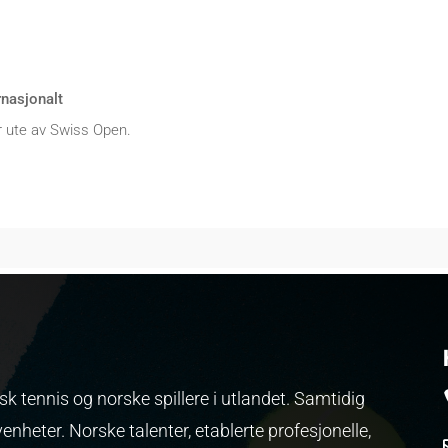
rnasjonalt
 ute av Swiss Open.
k tennis og norske spillere i utlandet. Samtidig
venheter.
Norske talenter, etablerte profesjonelle,