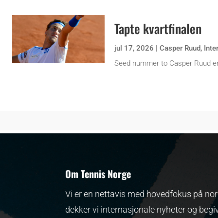
Tapte kvartfinalen
jul 17, 2026
|
Casper Ruud
,
Inte
Seed nummer to Casper Ruud er
Om Tennis Norge
Vi er en nettavis med hovedfokus på nors
dekker vi internasjonale nyheter og begi