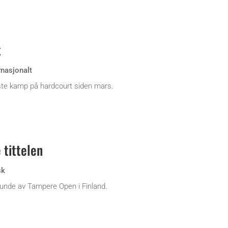
t
rnasjonalt
ste kamp på hardcourt siden mars.
 tittelen
sk
 runde av Tampere Open i Finland.