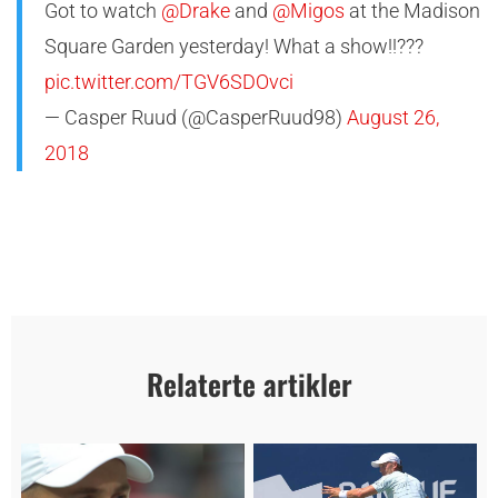
Got to watch
@Drake
and
@Migos
at the Madison
Square Garden yesterday! What a show!!???
pic.twitter.com/TGV6SDOvci
— Casper Ruud (@CasperRuud98)
August 26,
2018
Relaterte artikler