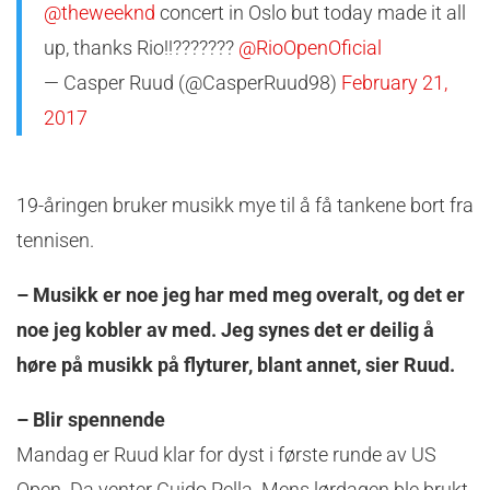
@theweeknd
concert in Oslo but today made it all
up, thanks Rio!!???????
@RioOpenOficial
— Casper Ruud (@CasperRuud98)
February 21,
2017
19-åringen bruker musikk mye til å få tankene bort fra
tennisen.
– Musikk er noe jeg har med meg overalt, og det er
noe jeg kobler av med. Jeg synes det er deilig å
høre på musikk på flyturer, blant annet, sier Ruud.
– Blir spennende
Mandag er Ruud klar for dyst i første runde av US
Open. Da venter Guido Pella. Mens lørdagen ble brukt