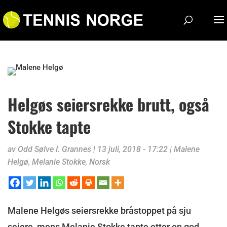
Helgøs seiersrekke brutt, også
Stokke tapte
av
Odd Sølve I. Grannes
|
13 juli, 2018 - 17:22
|
Malene
Helgø
,
Melanie Stokke
,
Norsk
Malene Helgøs seiersrekke bråstoppet på sju
seiere, mens Melanie Stokke tapte etter en god