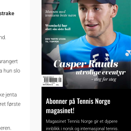
 strake
nd.
urangert
a hun slo
ke jenta
Abonner på Tennis Norge
ret første
magasinet!
Magasinet Tennis Norge gir et dypere
deren.
innblikk i norsk og internasjonal tennis.