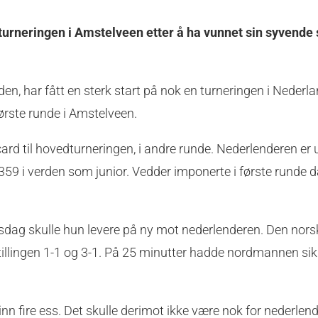
sturneringen i Amstelveen etter å ha vunnet sin syvende
, har fått en sterk start på nok en turneringen i Nederla
første runde i Amstelveen.
rd til hovedturneringen, i andre runde. Nederlenderen er 
9 i verden som junior. Vedder imponerte i første runde d
rsdag skulle hun levere på ny mot nederlenderen. Den nors
tillingen 1-1 og 3-1. På 25 minutter hadde nordmannen sik
 inn fire ess. Det skulle derimot ikke være nok for nederlen