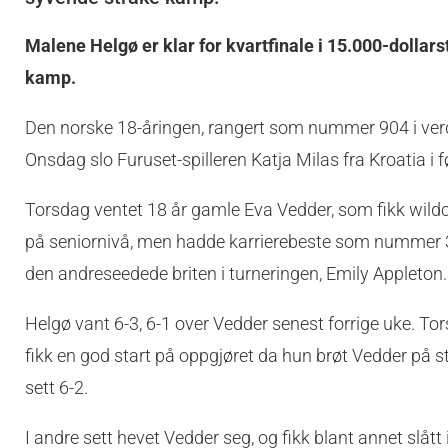
Malene Helgø er klar for kvartfinale i 15.000-dollar
kamp.
Den norske 18-åringen, rangert som nummer 904 i verden
Onsdag slo Furuset-spilleren Katja Milas fra Kroatia i 
Torsdag ventet 18 år gamle Eva Vedder, som fikk wildca
på seniornivå, men hadde karrierebeste som nummer 35
den andreseedede briten i turneringen, Emily Appleton.
Helgø vant 6-3, 6-1 over Vedder senest forrige uke. To
fikk en god start på oppgjøret da hun brøt Vedder på s
sett 6-2.
I andre sett hevet Vedder seg, og fikk blant annet slått