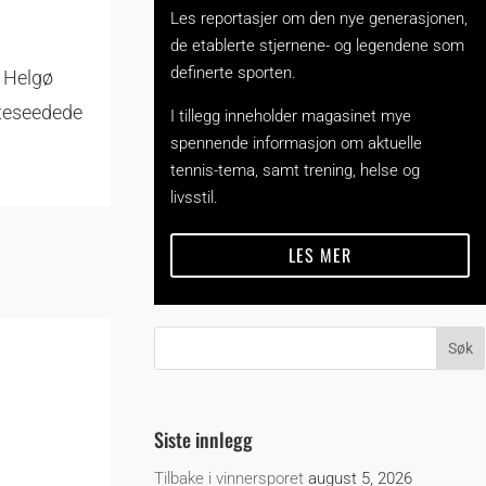
Les reportasjer om den nye generasjonen,
de etablerte stjernene- og legendene som
definerte sporten.
r Helgø
tteseedede
I tillegg inneholder magasinet mye
spennende informasjon om aktuelle
tennis-tema, samt trening, helse og
livsstil.
LES MER
Siste innlegg
Tilbake i vinnersporet
august 5, 2026