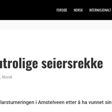
FORSIDE
NORSK
INTERNASJONALT
utrolige seiersrekke
ø
,
Norsk
llarsturneringen i Amstelveen etter å ha vunnet sin