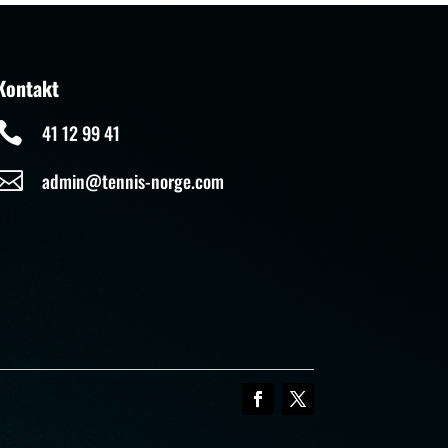
Kontakt

41 12 99 41

admin@tennis-norge.com