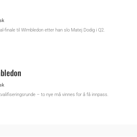
sk
al-finale til WImbledon etter han slo Matej Dodig i Q2.
mbledon
sk
valifiseringsrunde – to nye må vinnes for å få innpass.