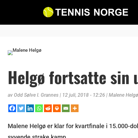
Helgø fortsatte sin 
av
Odd Sølve I. Grannes
|
12 juli, 2018 - 12:26
|
Malene Helg
Malene Helgø er klar for kvartfinale i 15.000-do
syvende strake kamp.