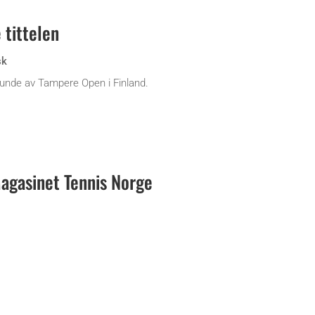
 tittelen
sk
 runde av Tampere Open i Finland.
gasinet Tennis Norge