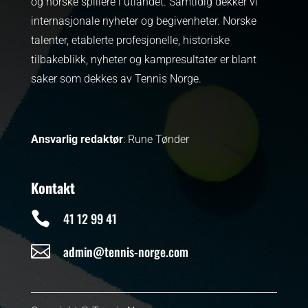
og norske spillere i utlandet. Samtidig dekker vi
internasjonale nyheter og begivenheter.
Norske
talenter, etablerte profesjonelle, historiske
tilbakeblikk, nyheter og kampresultater er blant
saker som dekkes av Tennis Norge.
Ansvarlig redaktør
: Rune Tønder
Kontakt

41 12 99 41

admin@tennis-norge.com