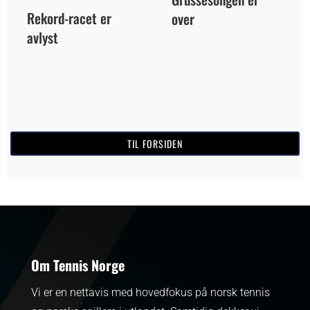
Rekord-racet er
over
avlyst
TIL FORSIDEN
Om Tennis Norge
Vi er en nettavis med hovedfokus på norsk tennis