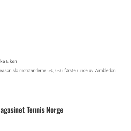
kke Eikeri
leason slo motstanderne 6-0, 6-3 i første runde av Wimbledon.
gasinet Tennis Norge