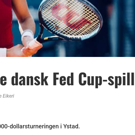
te dansk Fed Cup-spil
e Eikeri
.000-dollarsturneringen i Ystad.