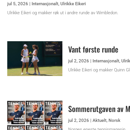
jul 5, 2026
|
Internasjonalt
,
Ulrikke Eikeri
Ulrikke Eikeri og makker røk ut i andre runde av Wimbledon.
Vant første runde
jul 2, 2026
|
Internasjonalt
,
Ulri
Ulrikke Eikeri og makker Quinn G
Sommerutgaven av Ma
jul 2, 2026
|
Aktuelt
,
Norsk
Norges eneste tennismagasin.