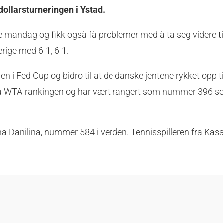
-dollarsturneringen i Ystad.
e mandag og fikk også få problemer med å ta seg videre ti
erige med 6-1, 6-1.
 i Fed Cup og bidro til at de danske jentene rykket opp ti
på WTA-rankingen og har vært rangert som nummer 396 so
Anna Danilina, nummer 584 i verden. Tennisspilleren fra Ka