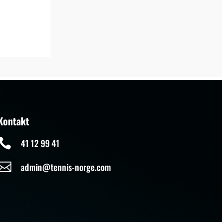
Kontakt

41 12 99 41

admin@tennis-norge.com