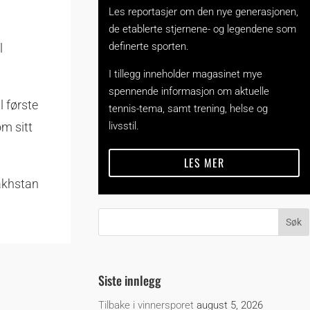
Les reportasjer om den nye generasjonen,
de etablerte stjernene- og legendene som
definerte sporten.
l
I tillegg inneholder magasinet mye
spennende informasjon om aktuelle
l første
tennis-tema, samt trening, helse og
livsstil.
m sitt
LES MER
sakhstan
Siste innlegg
Tilbake i vinnersporet
august 5, 2026