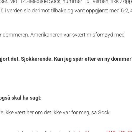
oser. Mot 14.-seedede Sock, nummer 15 i verden, fikk Zopp d
6 i verden slo derimot tilbake og vant oppgjøret med 6-2, 4
tover dommeren. Amerikaneren var svært misfornøyd med
 gjort det. Sjokkerende. Kan jeg spør etter en ny dommer
også skal ha sagt:
lle ikke vært her om det ikke var for meg, sa Sock.