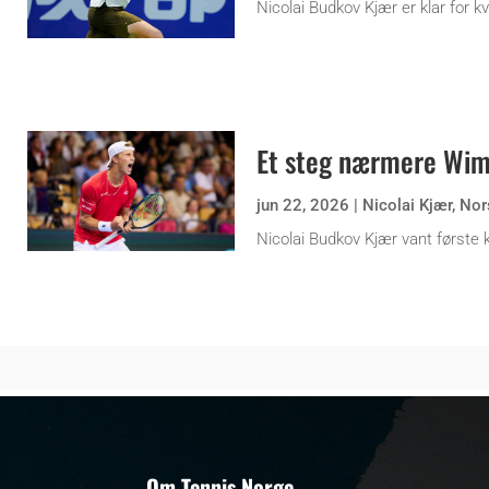
Nicolai Budkov Kjær er klar for kv
Et steg nærmere Wi
jun 22, 2026
|
Nicolai Kjær
,
Nor
Nicolai Budkov Kjær vant første k
Om Tennis Norge