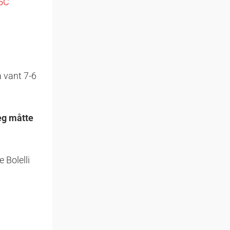
R5C
 vant 7-6
jeg måtte
 Bolelli