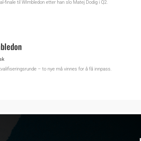
al-finale til WImbledon etter han slo Matej Dodig i Q2.
mbledon
sk
valifiseringsrunde – to nye må vinnes for å få innpass.