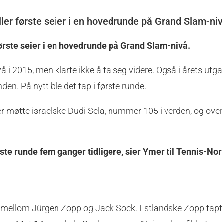
ller første seier i en hovedrunde på Grand Slam-ni
første seier i en hovedrunde på Grand Slam-nivå.
 i 2015, men klarte ikke å ta seg videre. Også i årets utg
en. På nytt ble det tap i første runde.
r møtte israelske Dudi Sela, nummer 105 i verden, og ove
ørste runde fem ganger tidligere, sier Ymer til Tennis-Nor
et mellom Jürgen Zopp og Jack Sock. Estlandske Zopp tapt