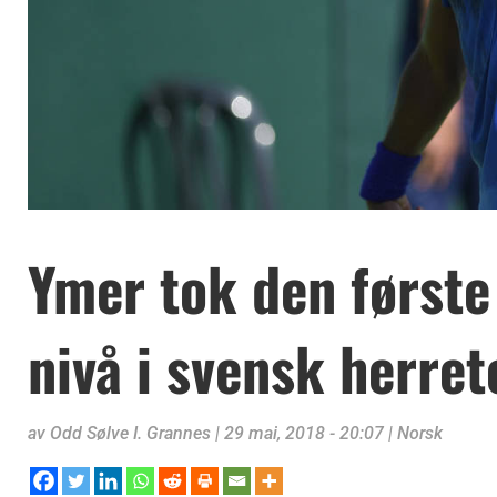
Ymer tok den første
nivå i svensk herret
av
Odd Sølve I. Grannes
|
29 mai, 2018 - 20:07
|
Norsk