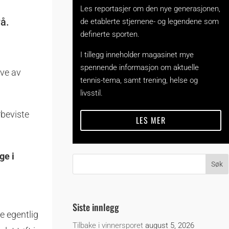
Les reportasjer om den nye generasjonen,
vå.
de etablerte stjernene- og legendene som
definerte sporten.
I tillegg inneholder magasinet mye
spennende informasjon om aktuelle
ave av
tennis-tema, samt trening, helse og
livsstil.
rbeviste
LES MER
ge i
Siste innlegg
e egentlig
Tilbake i vinnersporet
august 5, 2026