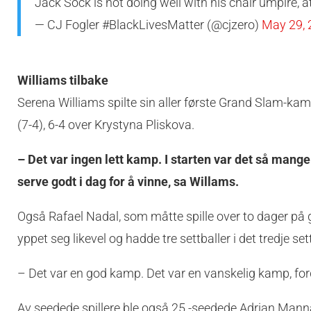
Jack Sock is not doing well with his chair umpire, a
— CJ Fogler #BlackLivesMatter (@cjzero)
May 29, 
Williams tilbake
Serena Williams spilte sin aller første Grand Slam-ka
(7-4), 6-4 over Krystyna Pliskova.
– Det var ingen lett kamp. I starten var det så mange
serve godt i dag for å vinne, sa Willams.
Også Rafael Nadal, som måtte spille over to dager på gr
yppet seg likevel og hadde tre settballer i det tredje s
– Det var en god kamp. Det var en vanskelig kamp, ford
Av seedede spillere ble også 25.-seedede Adrian Manna