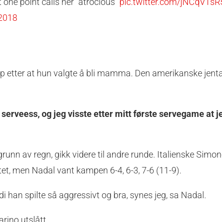
t one point calls her "atrocious"
pic.twitter.com/jNCqVTs
2018
mp etter at hun valgte å bli mamma. Den amerikanske jenta
 serveess, og jeg visste etter mitt første servegame at 
unn av regn, gikk videre til andre runde. Italienske Simone
ettet, men Nadal vant kampen 6-4, 6-3, 7-6 (11-9).
i han spilte så aggressivt og bra, synes jeg, sa Nadal.
rino utslått.