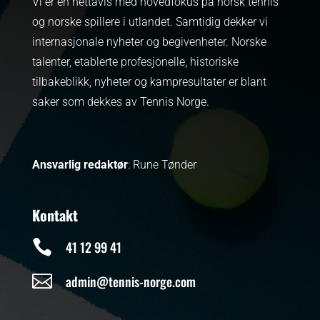
Vi er en nettavis med hovedfokus på norsk tennis
og norske spillere i utlandet. Samtidig dekker vi
internasjonale nyheter og begivenheter.
Norske
talenter, etablerte profesjonelle, historiske
tilbakeblikk, nyheter og kampresultater er blant
saker som dekkes av Tennis Norge.
Ansvarlig redaktør
: Rune Tønder
Kontakt

41 12 99 41

admin@tennis-norge.com