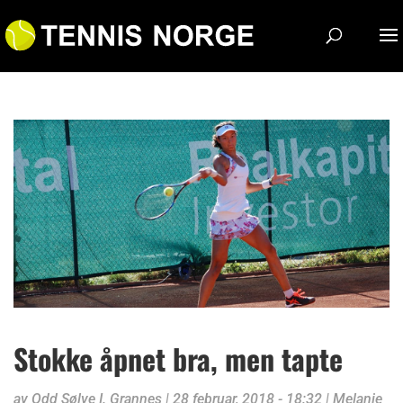
Stokke åpnet bra, men tapte
av
Odd Sølve I. Grannes
|
28 februar, 2018 - 18:32
|
Melanie