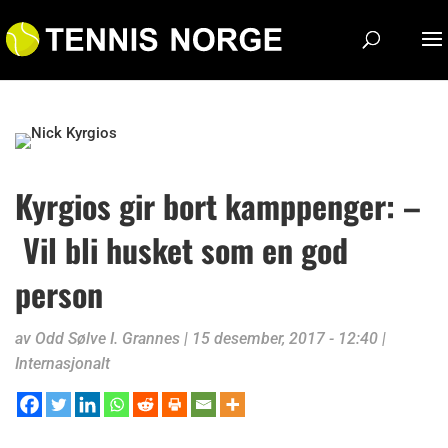
Kyrgios gir bort kamppenger: –
Vil bli husket som en god
person
av
Odd Sølve I. Grannes
|
15 desember, 2017 - 12:40
|
Internasjonalt