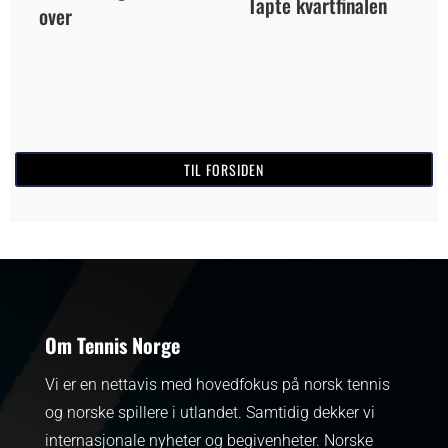
Tapte kvartfinalen
over
TIL FORSIDEN
Om Tennis Norge
Vi er en nettavis med hovedfokus på norsk tennis
og norske spillere i utlandet. Samtidig dekker vi
internasjonale nyheter og begivenheter.
Norske