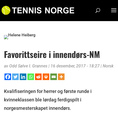
Favorittseire i innendørs-NM
av
Odd Sølve I. Grannes
|
16 desember, 2017 - 18:27
|
Norsk
Kvalifiseringen for herrer og første runde i
kvinneklassen ble lørdag ferdigspilt i
norgesmesterskapet innendørs.