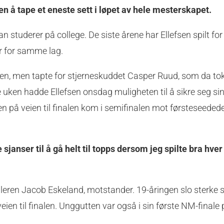
en å tape et eneste sett i løpet av hele mesterskapet.
n studerer på college. De siste årene har Ellefsen spilt fo
r for samme lag.
rken, men tapte for stjerneskuddet Casper Ruud, som da tok
le uken hadde Ellefsen onsdag muligheten til å sikre seg sin
n på veien til finalen kom i semifinalen mot førsteseede
sjanser til å gå helt til topps dersom jeg spilte bra hve
illeren Jacob Eskeland, motstander. 19-åringen slo sterke s
ien til finalen. Unggutten var også i sin første NM-finale 