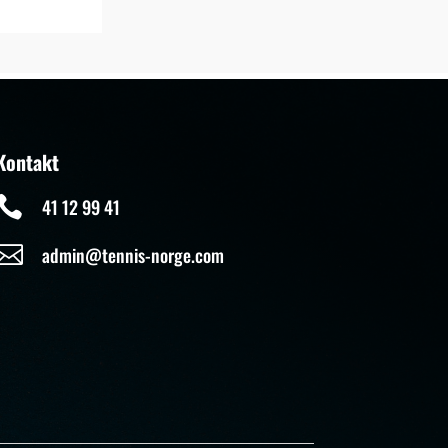
Kontakt

41 12 99 41

admin@tennis-norge.com