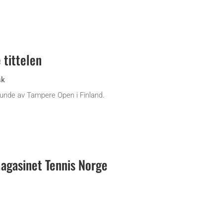
 tittelen
sk
 runde av Tampere Open i Finland.
gasinet Tennis Norge