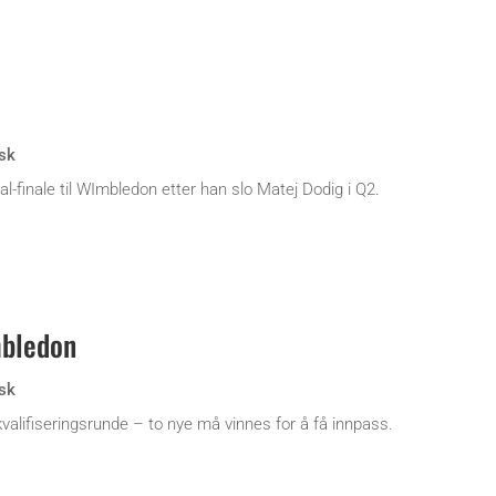
sk
al-finale til WImbledon etter han slo Matej Dodig i Q2.
mbledon
sk
valifiseringsrunde – to nye må vinnes for å få innpass.