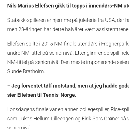
Nils Marius Ellefsen gikk til topps i innendørs-NM ut
Stabekk-spilleren er hjemme på juleferie fra USA, der ha
men 23-åringen har dette halvåret vært assistenttrene
Ellefsen spilte i 2015 NM-finale utendørs i Frognerpa
andre NM-tittel på seniornivå. Etter glimrende spill he
NM-tittel på seniornivå. Den meste imponerende seiere
Sunde Bratholm.
– Jeg forventet tøff motstand, men at jeg hadde gode 
sier Ellefsen til Tennis-Norge.
I onsdagens finale var en annen collegespiller, Rice-sp
som Lukas Hellum-Lilleengen og Eirik Sars Grøner på ve
seniornivå.