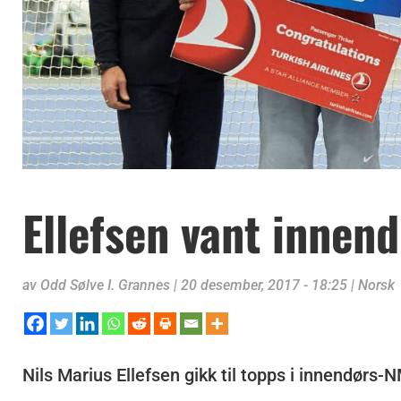
Ellefsen vant innen
av
Odd Sølve I. Grannes
|
20 desember, 2017 - 18:25
|
Norsk
Nils Marius Ellefsen gikk til topps i innendørs-