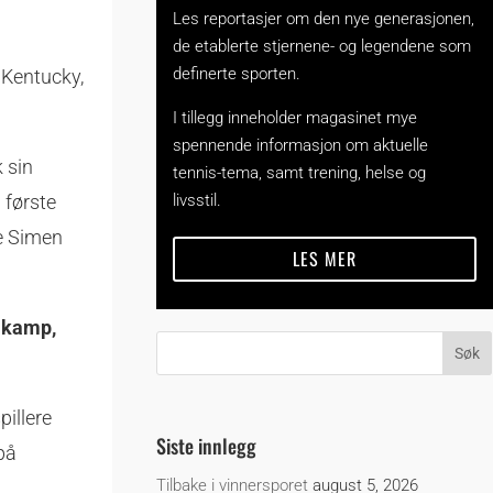
Les reportasjer om den nye generasjonen,
de etablerte stjernene- og legendene som
definerte sporten.
r Kentucky,
I tillegg inneholder magasinet mye
spennende informasjon om aktuelle
 sin
tennis-tema, samt trening, helse og
livsstil.
 første
de Simen
LES MER
r kamp,
pillere
Siste innlegg
på
Tilbake i vinnersporet
august 5, 2026