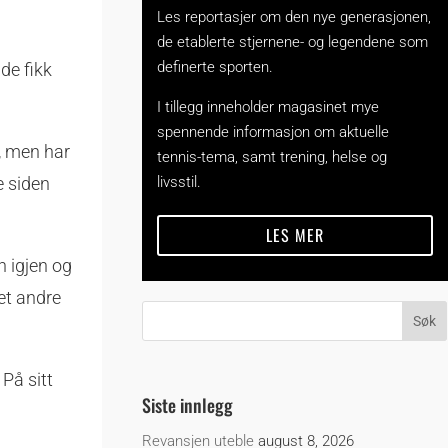
Les reportasjer om den nye generasjonen,
de etablerte stjernene- og legendene som
definerte sporten.
de fikk
I tillegg inneholder magasinet mye
spennende informasjon om aktuelle
, men har
tennis-tema, samt trening, helse og
livsstil.
e siden
LES MER
n igjen og
et andre
På sitt
Siste innlegg
Revansjen uteble
august 8, 2026