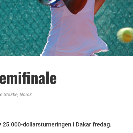
semifinale
e Stokke
,
Norsk
v 25.000-dollarsturneringen i Dakar fredag.