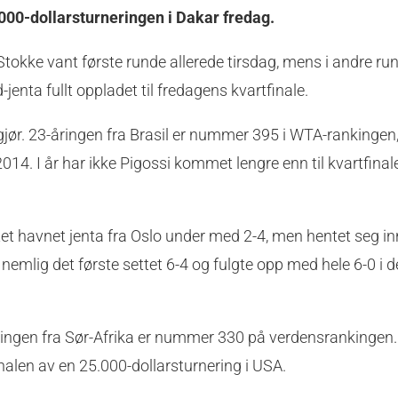
000-dollarsturneringen i Dakar fredag.
Stokke vant første runde allerede tirsdag, mens i andre run
enta fullt oppladet til fredagens kvartfinale.
ør. 23-åringen fra Brasil er nummer 395 i WTA-rankingen
 2014. I år har ikke Pigossi kommet lengre enn til kvartfinal
ettet havnet jenta fra Oslo under med 2-4, men hentet seg in
emlig det første settet 6-4 og fulgte opp med hele 6-0 i d
ingen fra Sør-Afrika er nummer 330 på verdensrankingen. 
nalen av en 25.000-dollarsturnering i USA.