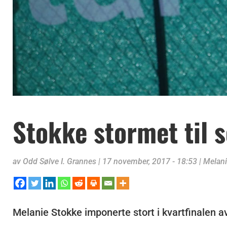
Stokke stormet til 
av
Odd Sølve I. Grannes
|
17 november, 2017 - 18:53
|
Melani
Melanie Stokke imponerte stort i kvartfinalen a