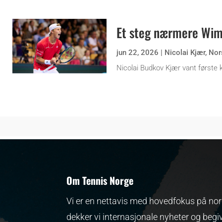
Et steg nærmere Wi
jun 22, 2026
|
Nicolai Kjær
,
Nor
Nicolai Budkov Kjær vant første k
Om Tennis Norge
Vi er en nettavis med hovedfokus på nors
dekker vi internasjonale nyheter og begi