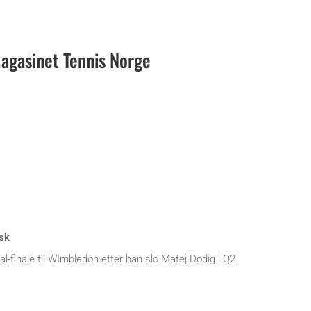
gasinet Tennis Norge
sk
al-finale til WImbledon etter han slo Matej Dodig i Q2.