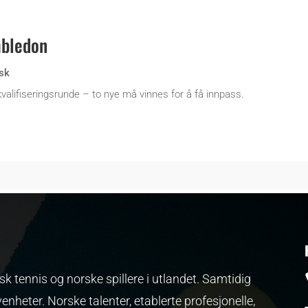
mbledon
sk
valifiseringsrunde – to nye må vinnes for å få innpass.
k tennis og norske spillere i utlandet. Samtidig
venheter.
Norske talenter, etablerte profesjonelle,