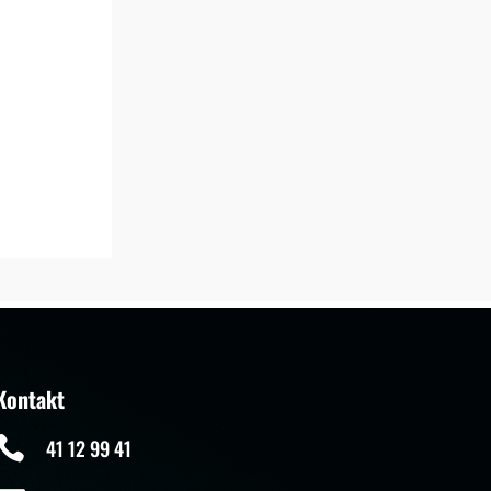
Kontakt

41 12 99 41