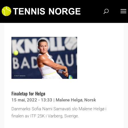
Finaletap for Helgø
15 mai, 2022 - 13:33
|
Malene Helgø
,
Norsk
Danmarks Sofia Nami Samavati slo Malene Helgø i
finalen av ITF 25K i Varberg, Sverige.