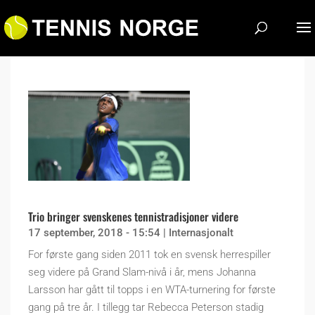
Trio bringer svenskenes tennistradisjoner videre
17 september, 2018 - 15:54
|
Internasjonalt
For første gang siden 2011 tok en svensk herrespiller
seg videre på Grand Slam-nivå i år, mens Johanna
Larsson har gått til topps i en WTA-turnering for første
gang på tre år. I tillegg tar Rebecca Peterson stadig