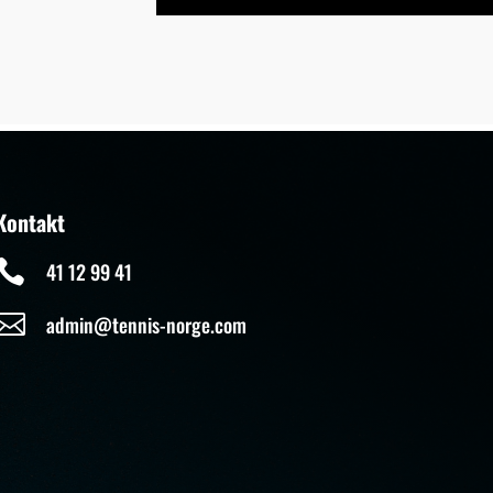
Kontakt

41 12 99 41

admin@tennis-norge.com