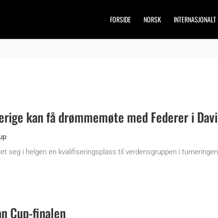
FORSIDE
NORSK
INTERNASJONALT
erige kan få drømmemøte med Federer i Davi
up
et seg i helgen en kvalifiseringsplass til verdensgruppen i turnering
an Cup-finalen