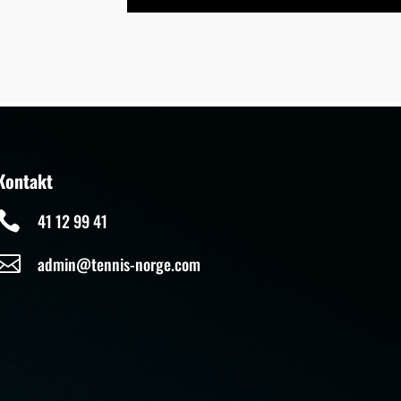
Kontakt

41 12 99 41

admin@tennis-norge.com