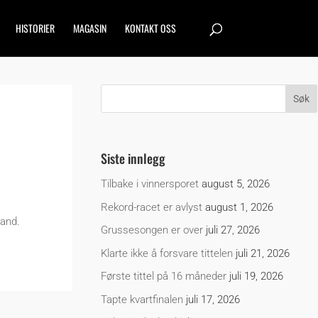
HISTORIER
MAGASIN
KONTAKT OSS
Siste innlegg
Tilbake i vinnersporet
august 5, 2026
Rekord-racet er avlyst
august 1, 2026
land.
Grussesongen er over
juli 27, 2026
Klarte ikke å forsvare tittelen
juli 21, 2026
Første tittel på 16 måneder
juli 19, 2026
Tapte kvartfinalen
juli 17, 2026