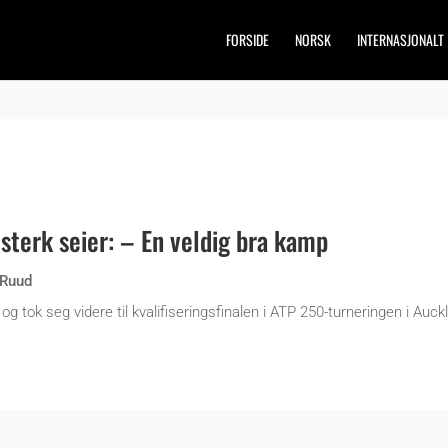
FORSIDE
NORSK
INTERNASJONALT
sterk seier: – En veldig bra kamp
 Ruud
 tok seg videre til kvalifiseringsfinalen i ATP 250-turneringen i Auck