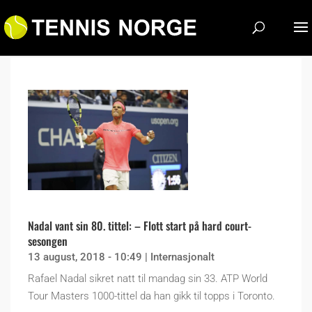
Nadal vant sin 80. tittel: – Flott start på hard court-
sesongen
13 august, 2018 - 10:49
|
Internasjonalt
Rafael Nadal sikret natt til mandag sin 33. ATP World
Tour Masters 1000-tittel da han gikk til topps i Toronto.