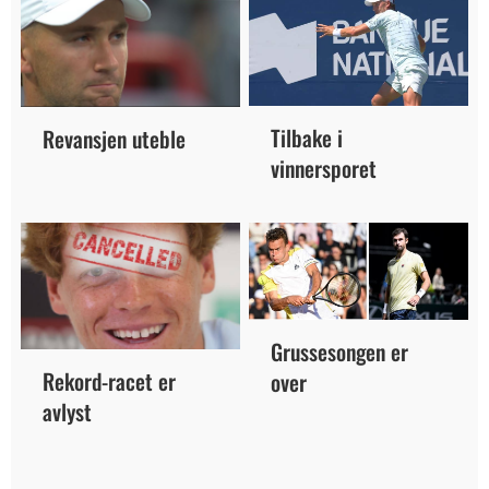
Tilbake i
Revansjen uteble
vinnersporet
Grussesongen er
Rekord-racet er
over
avlyst