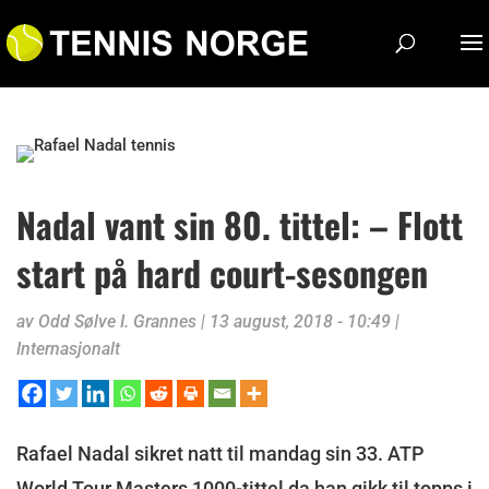
Nadal vant sin 80. tittel: – Flott
start på hard court-sesongen
av
Odd Sølve I. Grannes
|
13 august, 2018 - 10:49
|
Internasjonalt
Rafael Nadal sikret natt til mandag sin 33. ATP
World Tour Masters 1000-tittel da han gikk til topps i