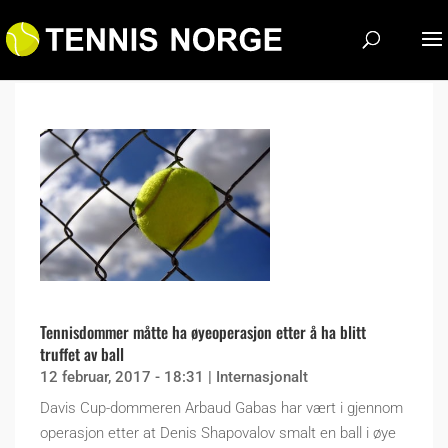
Tennisdommer måtte ha øyeoperasjon etter å ha blitt
truffet av ball
12 februar, 2017 - 18:31
|
Internasjonalt
Davis Cup-dommeren Arbaud Gabas har vært i gjennom
operasjon etter at Denis Shapovalov smalt en ball i øye