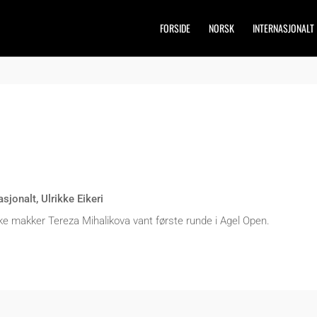
FORSIDE
NORSK
INTERNASJONALT
asjonalt
,
Ulrikke Eikeri
ske makker Tereza Mihalikova vant første runde i Agel Open.