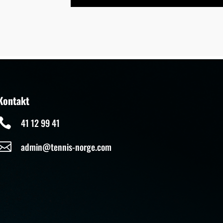
Kontakt

41 12 99 41

admin@tennis-norge.com